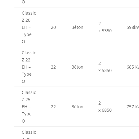
O
Classic
Z 20
2
EH –
20
Béton
598k
x 5350
Type
O
Classic
Z 22
2
EH –
22
Béton
685 k
x 5350
Type
O
Classic
Z 25
2
EH –
22
Béton
757 k
x 6850
Type
O
Classic