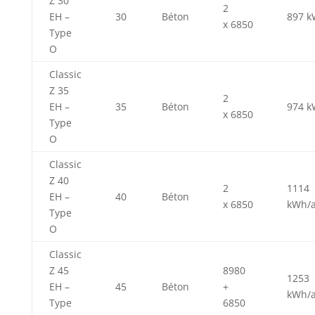
Z 30
2
EH –
30
Béton
897 k
x 6850
Type
O
Classic
Z 35
2
EH –
35
Béton
974 k
x 6850
Type
O
Classic
Z 40
2
1114
EH –
40
Béton
x 6850
kWh/
Type
O
Classic
Z 45
8980
1253
EH –
45
Béton
+
kWh/
Type
6850