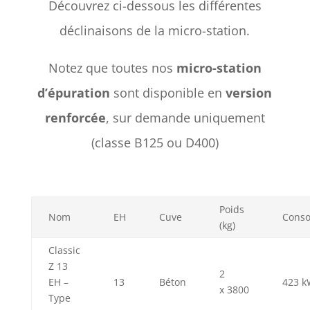
Découvrez ci-dessous les différentes
déclinaisons de la micro-station.
Notez que toutes nos
micro-station
d’épuration
sont disponible en
version
renforcée
, sur demande uniquement
(classe B125 ou D400)
Poids
Nom
EH
Cuve
Conso
(kg)
Classic
Z 13
2
EH –
13
Béton
423 k
x 3800
Type