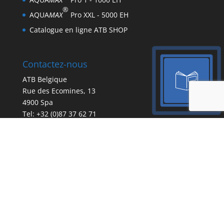
®
AQUA
MAX
Pro XXL - 5000 EH
Catalogue en ligne ATB SHOP
Contactez-nous
ATB Belgique
Rue des Ecomines, 13
4900 Spa
Tel:
+32 (0)87 37 62 71
info.belgique@atbwater.com
Mentions légales
CGV
Politique de confidentialité