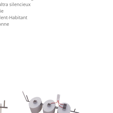
tra silencieux
ie
lent-Habitant
onne