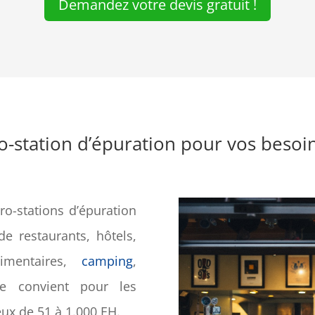
Demandez votre devis gratuit !
o-station d’épuration pour vos besoin
o-stations d’épuration
e restaurants, hôtels,
limentaires,
camping
,
ne convient pour les
eux de 51 à 1.000 EH.